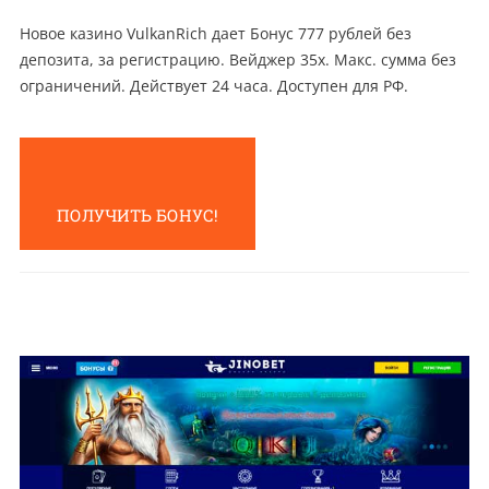
Новое казино VulkanRich дает Бонус 777 рублей без
депозита, за регистрацию. Вейджер 35х. Макс. сумма без
ограничений. Действует 24 часа. Доступен для РФ.
ПОЛУЧИТЬ БОНУС!