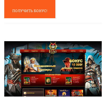
ПОЛУЧИТЬ БОНУС!