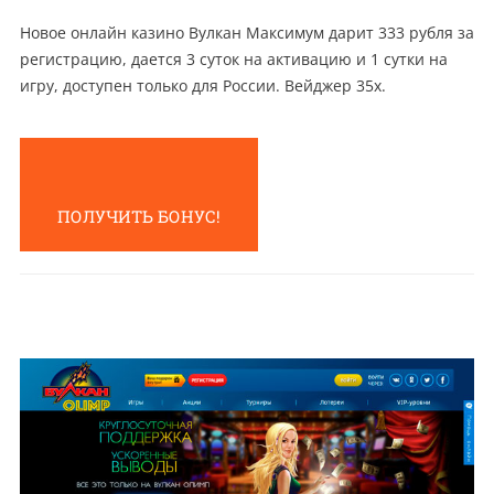
Новое онлайн казино Вулкан Максимум дарит 333 рубля за
регистрацию, дается 3 суток на активацию и 1 сутки на
игру, доступен только для России. Вейджер 35х.
ПОЛУЧИТЬ БОНУС!