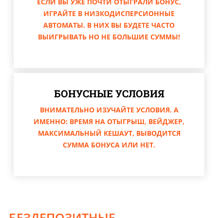
ЕСЛИ ВЫ УЖЕ ПОЧТИ ОТЫГРАЛИ БОНУС,
ИГРАЙТЕ В НИЗКОДИСПЕРСИОННЫЕ
АВТОМАТЫ. В НИХ ВЫ БУДЕТЕ ЧАСТО
ВЫИГРЫВАТЬ НО НЕ БОЛЬШИЕ СУММЫ!
БОНУСНЫЕ УСЛОВИЯ
ВНИМАТЕЛЬНО ИЗУЧАЙТЕ УСЛОВИЯ. А
ИМЕННО: ВРЕМЯ НА ОТЫГРЫШ, ВЕЙДЖЕР,
МАКСИМАЛЬНЫЙ КЕШАУТ, ВЫВОДИТСЯ
СУММА БОНУСА ИЛИ НЕТ.
БЕЗДЕПОЗИТНЫЕ