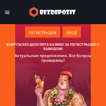
РЕГИСТРАЦИЯ
ВХОД
БОНУСЫ БЕЗ ДЕПОЗИТА КАЗИНО ЗА РЕГИСТРАЦИЮ С
ВЫВОДОМ!
Актуальные предложения. Все бонусы
проверены!