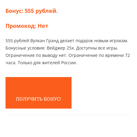
Бонус: 555 рублей.
Промокод: Нет
555 рублей Вулкан Гранд делает подарок новым игрокам.
Бонусные условия: Вейджер 25х. Доступны все игры.
Ограничения по выводу нет. Ограничение по времени 72
часа. Только для жителей России.
ПОЛУЧИТЬ БОНУС!