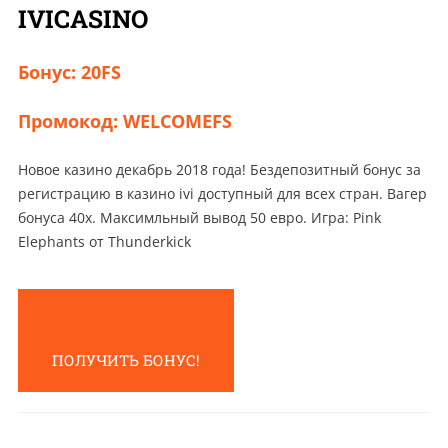
IVICASINO
Бонус: 20FS
Промокод: WELCOMEFS
Новое казино декабрь 2018 года! Бездепозитный бонус за
регистрацию в казино ivi доступный для всех стран. Вагер
бонуса 40х. Максимльный вывод 50 евро. Игра: Pink
Elephants от Thunderkick
ПОЛУЧИТЬ БОНУС!