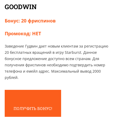
GOODWIN
Бонус: 20 фриспинов
Промокод: НЕТ
Заведение Гудвин дает новым клиентам за регистрацию
20 бесплатных вращений в игру Starburst. Данное
бонусное предложение доступно всем странам. Для
получения фриспинов необходимо подтвердить номер
телефона и емейл адрес. Максимальный вывод 2000
рублей.
ПОЛУЧИТЬ БОНУС!