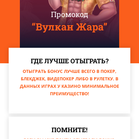
Промокод
“Вулкан Жара”
ГДЕ ЛУЧШЕ ОТЫГРАТЬ?
ОТЫГРАТЬ БОНУС ЛУЧШЕ ВСЕГО В ПОКЕР,
БЛЕКДЖЕК, ВИДЕПОКЕР ЛИБО В РУЛЕТКУ. В
ДАННЫХ ИГРАХ У КАЗИНО МИНИМАЛЬНОЕ
ПРЕИМУЩЕСТВО!
ПОМНИТЕ!