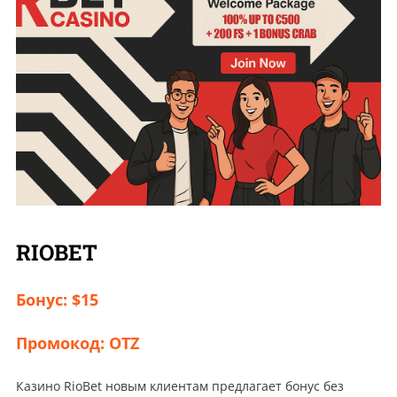
RIOBET
Бонус: $15
Промокод: OTZ
Казино RioBet новым клиентам предлагает бонус без